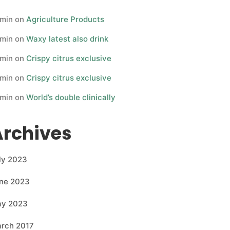
min
on
Agriculture Products
min
on
Waxy latest also drink
min
on
Crispy citrus exclusive
min
on
Crispy citrus exclusive
min
on
World’s double clinically
Archives
ly 2023
ne 2023
y 2023
rch 2017