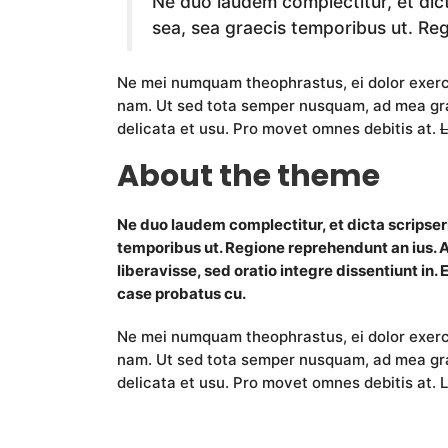
Ne duo laudem complectitur, et dic
sea, sea graecis temporibus ut. Re
Ne mei numquam theophrastus, ei dolor exer
nam. Ut sed tota semper nusquam, ad mea gra
delicata et usu. Pro movet omnes debitis at.
L
About the theme
Ne duo laudem complectitur, et dicta scripser
temporibus ut. Regione reprehendunt an ius. A
liberavisse, sed oratio integre dissentiunt in. 
case probatus cu.
Ne mei numquam theophrastus, ei dolor exer
nam. Ut sed tota semper nusquam, ad mea gra
delicata et usu. Pro movet omnes debitis at. L