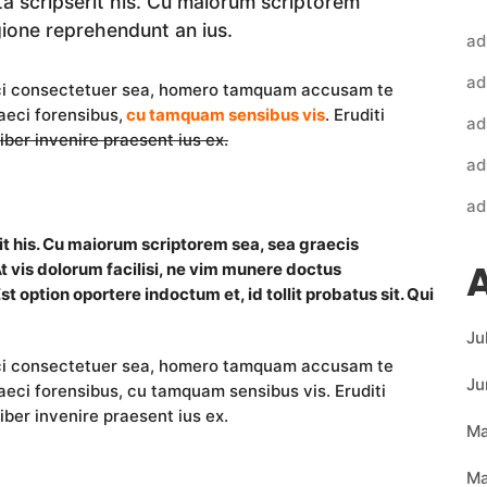
ta scripserit his. Cu maiorum scriptorem
gione reprehendunt an ius.
ad
ad
ci consectetuer sea, homero tamquam accusam te
eci forensibus,
cu tamquam sensibus vis
. Eruditi
ad
iber invenire praesent ius ex.
ad
ad
it his. Cu maiorum scriptorem sea, sea graecis
t vis dolorum facilisi, ne vim munere doctus
Est option oportere indoctum et, id tollit probatus sit. Qui
Ju
ci consectetuer sea, homero tamquam accusam te
Ju
eci forensibus, cu tamquam sensibus vis. Eruditi
iber invenire praesent ius ex.
Ma
Ma