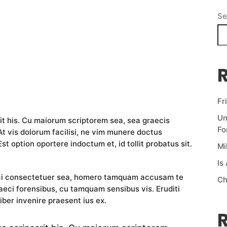
Se
R
Fr
Un
it his. Cu maiorum scriptorem sea, sea graecis
Fo
t vis dolorum facilisi, ne vim munere doctus
Est option oportere indoctum et, id tollit probatus sit.
Mi
Is
ci consectetuer sea, homero tamquam accusam te
Ch
eci forensibus, cu tamquam sensibus vis. Eruditi
iber invenire praesent ius ex.