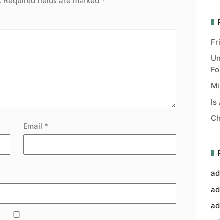
.
Required fields are marked
*
Fr
Un
Fo
Mi
Is
Ch
Email
*
ad
ad
ad