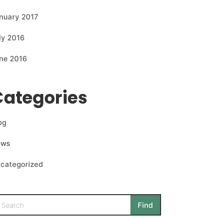
nuary 2017
ly 2016
ne 2016
Categories
og
ows
categorized