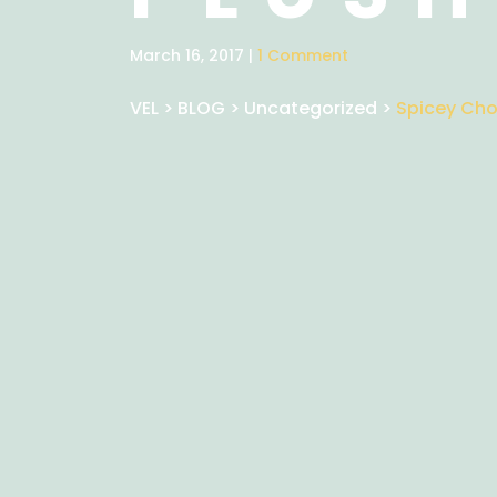
March 16, 2017 |
1 Comment
VEL
>
BLOG
>
Uncategorized
>
Spicey Cho